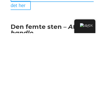
det her
Den femte sten –
At
DA
handle
Forandring sker ikke kun i hovedet.
Den sker, når vi tør tage et skridt – også det lille.
Du bringer mennesker i bevægelse, ikke med pisk eller
peptalks, men gennem ægte indre motivation.
Handling bliver en naturlig konsekvens af den
forandring, de mærker.
Fordi det føles rigtigt.