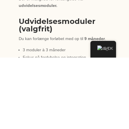
udvidelsesmoduler.
Udvidelsesmoduler
(valgfrit)
Du kan forlænge forløbet med op til
9 måneder
.
DA
3 moduler à 3 måneder
Fokus på fordybelse og integration
Priser finder du i brochuren som kan downloades
her.
Download dit 7 Step Stones